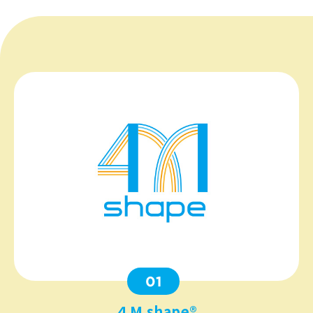
01
４M shape®