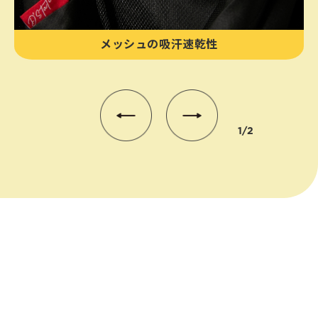
メッシュの吸汗速乾性
Previous
Next
1
/
2